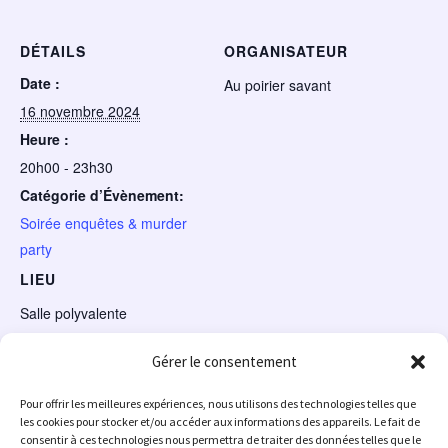
DÉTAILS
ORGANISATEUR
Date :
Au poirier savant
16 novembre 2024
Heure :
20h00 - 23h30
Catégorie d’Évènement:
Soirée enquêtes & murder
party
LIEU
Salle polyvalente
Gérer le consentement
Lan party – Old School
Frissons au Poirier – L’Escape Game
Pour offrir les meilleures expériences, nous utilisons des technologies telles que
Horrifique.
les cookies pour stocker et/ou accéder aux informations des appareils. Le fait de
consentir à ces technologies nous permettra de traiter des données telles que le