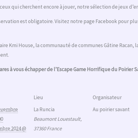
eux qui cherchent encore à jouer, notre sélection de jeux d’
éservation est obligatoire. Visitez notre page Facebook pour plu
naire Kmi House, la communauté de communes Gâtine Racan, 
ment.
ares à vous échapper de l’Escape Game Horrifique du Poirier S
Lieu
Organisateur
ovembre
La Runcia
Au poirier savant
00
Beaumont Louestault
,
mbre 2024 @
37360
France