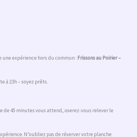
 une expérience hors du commun :
Frissons au Poirier –
te à 23h – soyez prêts.
ve de 45 minutes vous attend, oserez-vous relever le
xpérience. N’oubliez pas de réserver votre planche