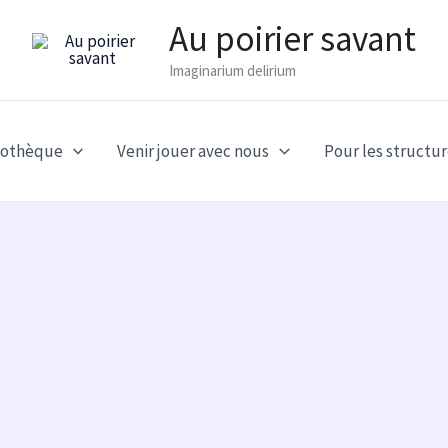
Au poirier savant
Imaginarium delirium
dothèque
Venir jouer avec nous
Pour les structur