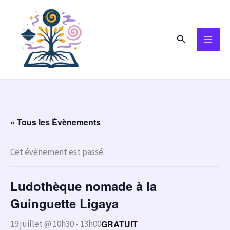
Aller
au
Rechercher
contenu
« Tous les Évènements
Cet évènement est passé.
Ludothèque nomade à la
Guinguette Ligaya
GRATUIT
19 juillet @ 10h30
-
13h00