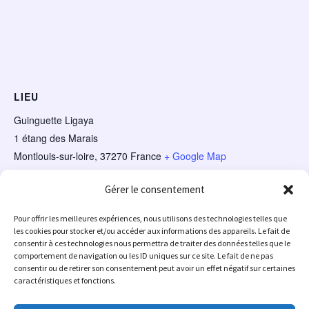
LIEU
Guinguette Ligaya
1 étang des Marais
Montlouis-sur-loire
,
37270
France
+ Google Map
Gérer le consentement
Ludothèque nomade à la
Au Poirier Savant aux 20 ans de
Pour offrir les meilleures expériences, nous utilisons des technologies telles que
l’AMAP Bio en Brenne
Guinguette Ligaya
les cookies pour stocker et/ou accéder aux informations des appareils. Le fait de
consentir à ces technologies nous permettra de traiter des données telles que le
comportement de navigation ou les ID uniques sur ce site. Le fait de ne pas
consentir ou de retirer son consentement peut avoir un effet négatif sur certaines
caractéristiques et fonctions.
←
Évènement précédent
Évènement suivant
→